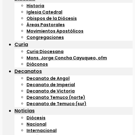
Historia
Iglesia Catedral
Obispos de la Diócesis
Áreas Pastorales
Movimientos Apostólicos
Congregaciones
Curia
Curia Diocesana
Mons. Jorge Concha Cayuqueo, ofm
Diáconos
Decanatos
Decanato de Angol
Decanato de Imperial
Decanato de Victoria
Decanato Temuco (norte)
Decanato de Temuco (sur)
Noticias
Diócesis
Nacional
Internacional