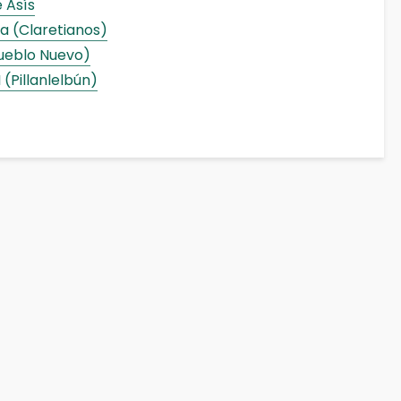
 Asís
a (Claretianos)
ueblo Nuevo)
 (Pillanlelbún)