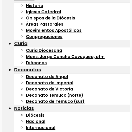
Historia
Iglesia Catedral
Obispos de la Diócesis
Áreas Pastorales
Movimientos Apostólicos
Congregaciones
Curia
Curia Diocesana
Mons. Jorge Concha Cayuqueo, ofm
Diáconos
Decanatos
Decanato de Angol
Decanato de Imperial
Decanato de Victoria
Decanato Temuco (norte)
Decanato de Temuco (sur)
Noticias
Diócesis
Nacional
Internacional