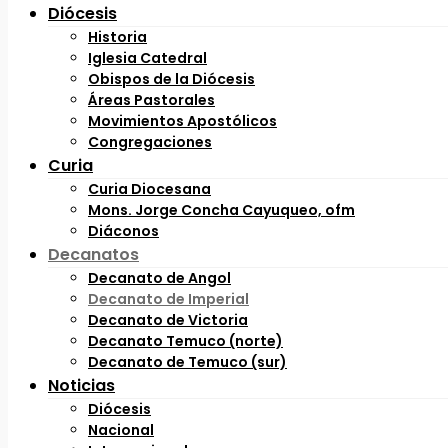
Diócesis
Historia
Iglesia Catedral
Obispos de la Diócesis
Áreas Pastorales
Movimientos Apostólicos
Congregaciones
Curia
Curia Diocesana
Mons. Jorge Concha Cayuqueo, ofm
Diáconos
Decanatos
Decanato de Angol
Decanato de Imperial
Decanato de Victoria
Decanato Temuco (norte)
Decanato de Temuco (sur)
Noticias
Diócesis
Nacional