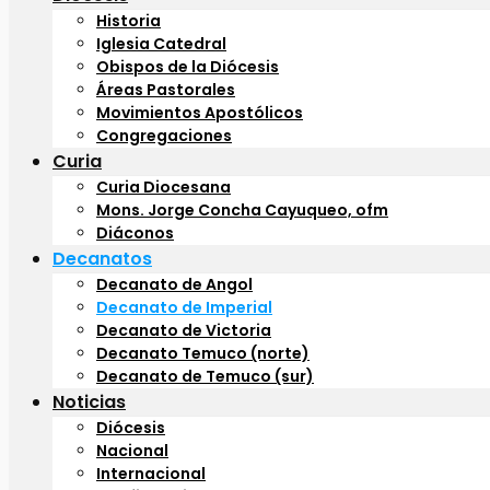
Historia
Iglesia Catedral
Obispos de la Diócesis
Áreas Pastorales
Movimientos Apostólicos
Congregaciones
Curia
Curia Diocesana
Mons. Jorge Concha Cayuqueo, ofm
Diáconos
Decanatos
Decanato de Angol
Decanato de Imperial
Decanato de Victoria
Decanato Temuco (norte)
Decanato de Temuco (sur)
Noticias
Diócesis
Nacional
Internacional