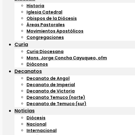
Historia
Iglesia Catedral
Obispos de la Diócesis
Áreas Pastorales
Movimientos Apostólicos
Congregaciones
Curia
Curia Diocesana
Mons. Jorge Concha Cayuqueo, ofm
Diáconos
Decanatos
Decanato de Angol
Decanato de Imperial
Decanato de Victoria
Decanato Temuco (norte)
Decanato de Temuco (sur)
Noticias
Diócesis
Nacional
Internacional