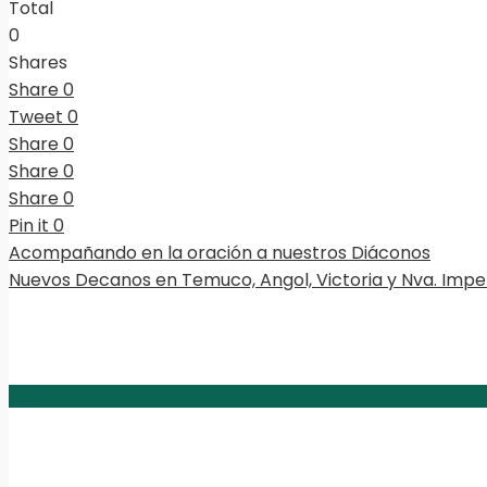
Total
0
Shares
Share
0
Tweet
0
Share
0
Share
0
Share
0
Pin it
0
Acompañando en la oración a nuestros Diáconos
Nuevos Decanos en Temuco, Angol, Victoria y Nva. Imper