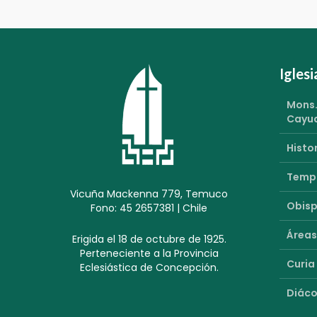
Igles
Mons.
Cayu
Histor
Templ
Vicuña Mackenna 779, Temuco
Obisp
Fono: 45 2657381 | Chile
Áreas
Erigida el 18 de octubre de 1925.
Perteneciente a la Provincia
Curia
Eclesiástica de Concepción.
Diáco