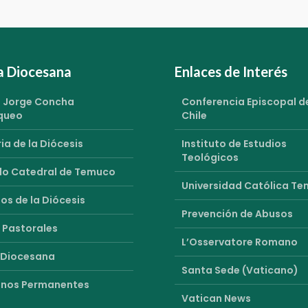
ia Diocesana
Enlaces de Interés
 Jorge Concha
Conferencia Episcopal d
queo
Chile
ia de la Diócesis
Instituto de Estudios
Teológicos
o Catedral de Temuco
Universidad Católica T
os de la Diócesis
Prevención de Abusos
 Pastorales
L’Osservatore Romano
 Diocesana
Santa Sede (Vaticano)
nos Permanentes
Vatican News