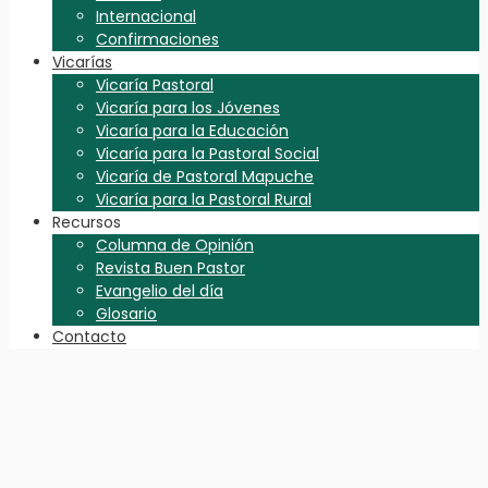
Internacional
Confirmaciones
Vicarías
Vicaría Pastoral
Vicaría para los Jóvenes
Vicaría para la Educación
Vicaría para la Pastoral Social
Vicaría de Pastoral Mapuche
Vicaría para la Pastoral Rural
Recursos
Columna de Opinión
Revista Buen Pastor
Evangelio del día
Glosario
Contacto