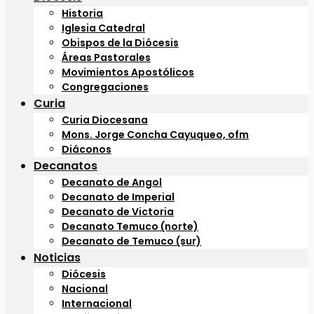
Historia
Iglesia Catedral
Obispos de la Diócesis
Áreas Pastorales
Movimientos Apostólicos
Congregaciones
Curia
Curia Diocesana
Mons. Jorge Concha Cayuqueo, ofm
Diáconos
Decanatos
Decanato de Angol
Decanato de Imperial
Decanato de Victoria
Decanato Temuco (norte)
Decanato de Temuco (sur)
Noticias
Diócesis
Nacional
Internacional