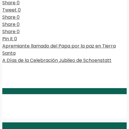
Share
0
Tweet
0
Share
0
Share
0
Share
0
Pin it
0
Apremiante llamado del Papa por la paz en Tierra
Santa
A Días de la Celebración Jubileo de Schoenstatt