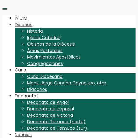
INICIO
Diócesis
Historia
Iglesia Catedral
Obispos de la Diócesis
Áreas Pastorales
Movimientos Apostólicos
Congregaciones
Curia
Curia Diocesana
Mons. Jorge Concha Cayuqueo, ofm
Diáconos
Decanatos
Decanato de Angol
Decanato de Imperial
Decanato de Victoria
Decanato Temuco (norte)
Decanato de Temuco (sur)
Noticias