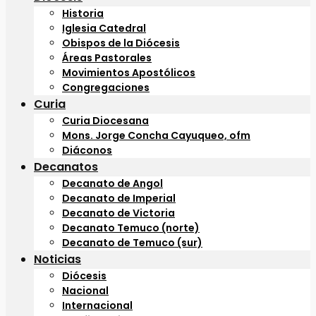
Historia
Iglesia Catedral
Obispos de la Diócesis
Áreas Pastorales
Movimientos Apostólicos
Congregaciones
Curia
Curia Diocesana
Mons. Jorge Concha Cayuqueo, ofm
Diáconos
Decanatos
Decanato de Angol
Decanato de Imperial
Decanato de Victoria
Decanato Temuco (norte)
Decanato de Temuco (sur)
Noticias
Diócesis
Nacional
Internacional