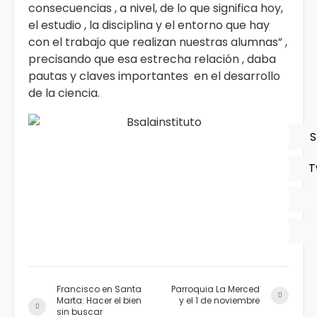
consecuencias , a nivel, de lo que significa hoy,
el estudio , la disciplina y el entorno que hay
con el trabajo que realizan nuestras alumnas” ,
precisando que esa estrecha relación , daba
pautas y claves importantes en el desarrollo
de la ciencia.
S
T
Francisco en Santa
Parroquia La Merced
Marta: Hacer el bien
y el 1 de noviembre
sin buscar