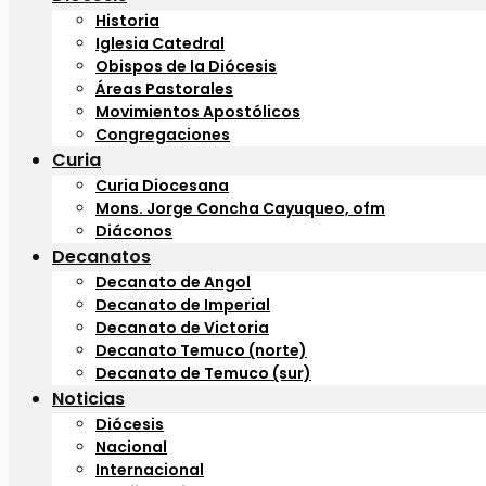
Historia
Iglesia Catedral
Obispos de la Diócesis
Áreas Pastorales
Movimientos Apostólicos
Congregaciones
Curia
Curia Diocesana
Mons. Jorge Concha Cayuqueo, ofm
Diáconos
Decanatos
Decanato de Angol
Decanato de Imperial
Decanato de Victoria
Decanato Temuco (norte)
Decanato de Temuco (sur)
Noticias
Diócesis
Nacional
Internacional