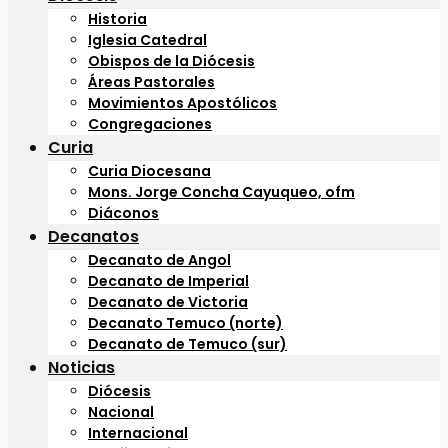
Historia
Iglesia Catedral
Obispos de la Diócesis
Áreas Pastorales
Movimientos Apostólicos
Congregaciones
Curia
Curia Diocesana
Mons. Jorge Concha Cayuqueo, ofm
Diáconos
Decanatos
Decanato de Angol
Decanato de Imperial
Decanato de Victoria
Decanato Temuco (norte)
Decanato de Temuco (sur)
Noticias
Diócesis
Nacional
Internacional