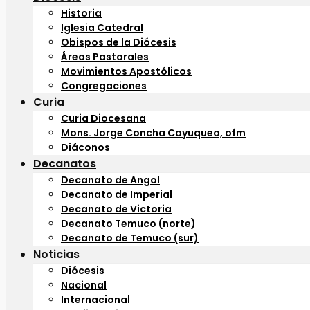
Historia
Iglesia Catedral
Obispos de la Diócesis
Áreas Pastorales
Movimientos Apostólicos
Congregaciones
Curia
Curia Diocesana
Mons. Jorge Concha Cayuqueo, ofm
Diáconos
Decanatos
Decanato de Angol
Decanato de Imperial
Decanato de Victoria
Decanato Temuco (norte)
Decanato de Temuco (sur)
Noticias
Diócesis
Nacional
Internacional