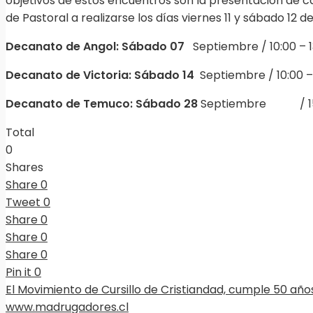
objetivos de estos encuentros son la presentación de ca
de Pastoral a realizarse los días viernes 11 y sábado 12 d
Decanato de Angol: Sábado 07
Septiembre / 10:00 – 1
Decanato de Victoria: Sábado 14
Septiembre / 10:00 –
Decanato de Temuco: Sábado 28
Septiembre / 15:0
Total
0
Shares
Share
0
Tweet
0
Share
0
Share
0
Share
0
Pin it
0
El Movimiento de Cursillo de Cristiandad, cumple 50 año
www.madrugadores.cl