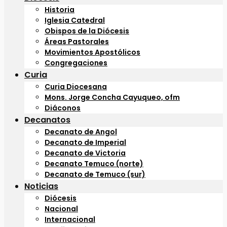
Historia
Iglesia Catedral
Obispos de la Diócesis
Áreas Pastorales
Movimientos Apostólicos
Congregaciones
Curia
Curia Diocesana
Mons. Jorge Concha Cayuqueo, ofm
Diáconos
Decanatos
Decanato de Angol
Decanato de Imperial
Decanato de Victoria
Decanato Temuco (norte)
Decanato de Temuco (sur)
Noticias
Diócesis
Nacional
Internacional