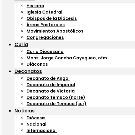
Historia
Iglesia Catedral
Obispos de la Diócesis
Áreas Pastorales
Movimientos Apostólicos
Congregaciones
Curia
Curia Diocesana
Mons. Jorge Concha Cayuqueo, ofm
Diáconos
Decanatos
Decanato de Angol
Decanato de Imperial
Decanato de Victoria
Decanato Temuco (norte)
Decanato de Temuco (sur)
Noticias
Diócesis
Nacional
Internacional