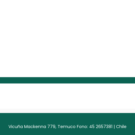
Vicuña Mackenna 779, Temuco Fono: 45 2657381 | Chile