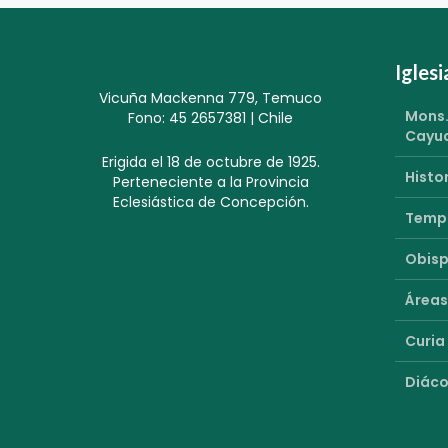
Igles
Vicuña Mackenna 779, Temuco
Mons.
Fono: 45 2657381 | Chile
Cayu
Erigida el 18 de octubre de 1925.
Histor
Perteneciente a la Provincia
Eclesiástica de Concepción.
Templ
Obisp
Áreas
Curia
Diáco