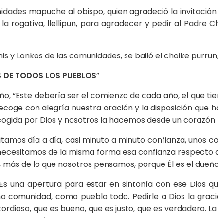
dades mapuche al obispo, quien agradeció la invitación
la rogativa, llellipun, para agradecer y pedir al Padre 
is y Lonkos de las comunidades, se bailó el choike purrun,
S DE TODOS LOS PUEBLOS
”
ño, “Este debería ser el comienzo de cada año, el que tien
recoge con alegría nuestra oración y la disposición que 
 acogida por Dios y nosotros la hacemos desde un corazón
itamos día a día, casi minuto a minuto confianza, unos co
y necesitamos de la misma forma esa confianza respecto d
, más de lo que nosotros pensamos, porque Él es el dueño 
, “Es una apertura para estar en sintonía con ese Dios 
 comunidad, como pueblo todo. Pedirle a Dios la graci
icordioso, que es bueno, que es justo, que es verdadero. L