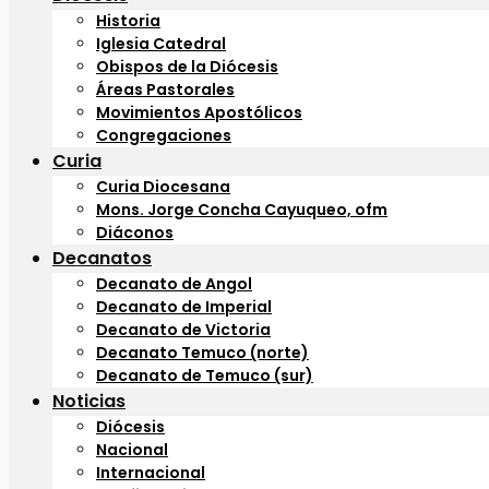
Historia
Iglesia Catedral
Obispos de la Diócesis
Áreas Pastorales
Movimientos Apostólicos
Congregaciones
Curia
Curia Diocesana
Mons. Jorge Concha Cayuqueo, ofm
Diáconos
Decanatos
Decanato de Angol
Decanato de Imperial
Decanato de Victoria
Decanato Temuco (norte)
Decanato de Temuco (sur)
Noticias
Diócesis
Nacional
Internacional