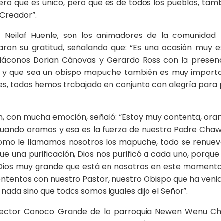
ero que es único, pero que es de todos los pueblos, ta
 Creador”.
 Neilaf Huenle, son los animadores de la comunidad
n su gratitud, señalando que: “Es una ocasión muy esp
s diáconos Dorian Cánovas y Gerardo Ross con la presenc
des y que sea un obispo mapuche también es muy import
es, todos hemos trabajado en conjunto con alegría para p
n, con mucha emoción, señaló: “Estoy muy contenta, oram
cuando oramos y esa es la fuerza de nuestro Padre Cha
omo le llamamos nosotros los mapuche, todo se renuev
fue una purificación, Dios nos purificó a cada uno, porque
Dios muy grande que está en nosotros en este momento, n
entos con nuestro Pastor, nuestro Obispo que ha venido a
i nada sino que todos somos iguales dijo el Señor”.
sector Conoco Grande de la parroquia Newen Wenu Cha