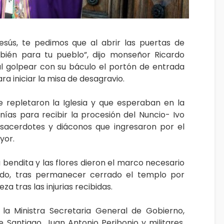
sús, te pedimos que al abrir las puertas de
ién para tu pueblo”, dijo monseñor Ricardo
 al golpear con su báculo el portón de entrada
a iniciar la misa de desagravio.
e repletaron la Iglesia y que esperaban en la
ías para recibir la procesión del Nuncio- Ivo
, sacerdotes y diáconos que ingresaron por el
yor.
a bendita y las flores dieron el marco necesario
ado, tras permanecer cerrado el templo por
za tras las injurias recibidas.
s la Ministra Secretaria General de Gobierno,
e Santiago, Juan Antonio Peribonio y militares,