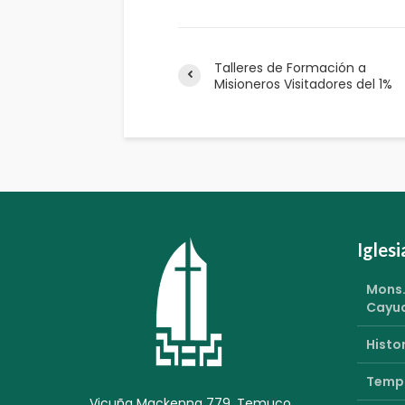
Talleres de Formación a
Misioneros Visitadores del 1%
Igles
Mons.
Cayu
Histor
Templ
Vicuña Mackenna 779, Temuco