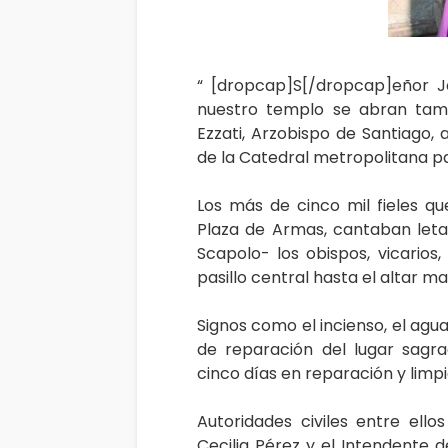
“ [dropcap]S[/dropcap]eñor Je
nuestro templo se abran tamb
Ezzati, Arzobispo de Santiago,
de la Catedral metropolitana par
Los más de cinco mil fieles qu
Plaza de Armas, cantaban letan
Scapolo- los obispos, vicarios
pasillo central hasta el altar ma
Signos como el incienso, el agu
de reparación del lugar sagr
cinco días en reparación y limpie
Autoridades civiles entre ello
Cecilia Pérez y el Intendente d