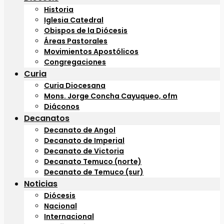
Historia
Iglesia Catedral
Obispos de la Diócesis
Áreas Pastorales
Movimientos Apostólicos
Congregaciones
Curia
Curia Diocesana
Mons. Jorge Concha Cayuqueo, ofm
Diáconos
Decanatos
Decanato de Angol
Decanato de Imperial
Decanato de Victoria
Decanato Temuco (norte)
Decanato de Temuco (sur)
Noticias
Diócesis
Nacional
Internacional