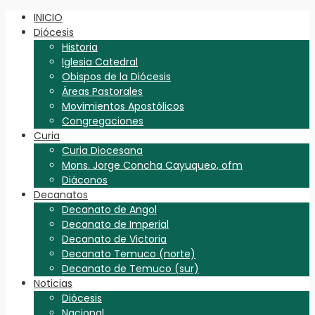
INICIO
Diócesis
Historia
Iglesia Catedral
Obispos de la Diócesis
Áreas Pastorales
Movimientos Apostólicos
Congregaciones
Curia
Curia Diocesana
Mons. Jorge Concha Cayuqueo, ofm
Diáconos
Decanatos
Decanato de Angol
Decanato de Imperial
Decanato de Victoria
Decanato Temuco (norte)
Decanato de Temuco (sur)
Noticias
Diócesis
Nacional