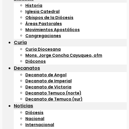
Historia
Iglesia Catedral
Obispos de la Diócesis
Áreas Pastorales
Movimientos Apostólicos
Congregaciones
Curia
Curia Diocesana
Mons. Jorge Concha Cayuqueo, ofm
Diáconos
Decanatos
Decanato de Angol
Decanato de Imperial
Decanato de Victoria
Decanato Temuco (norte)
Decanato de Temuco (sur)
Noticias
Diócesis
Nacional
Internacional