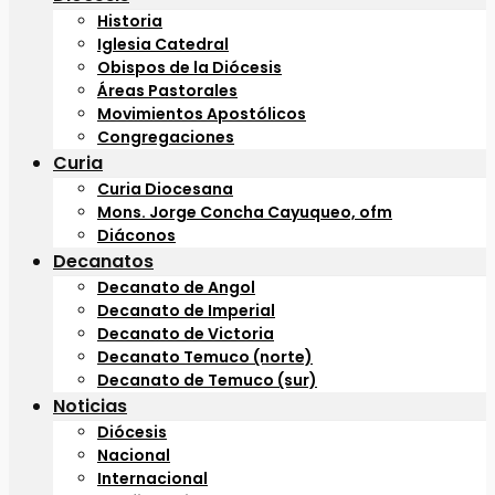
Historia
Iglesia Catedral
Obispos de la Diócesis
Áreas Pastorales
Movimientos Apostólicos
Congregaciones
Curia
Curia Diocesana
Mons. Jorge Concha Cayuqueo, ofm
Diáconos
Decanatos
Decanato de Angol
Decanato de Imperial
Decanato de Victoria
Decanato Temuco (norte)
Decanato de Temuco (sur)
Noticias
Diócesis
Nacional
Internacional