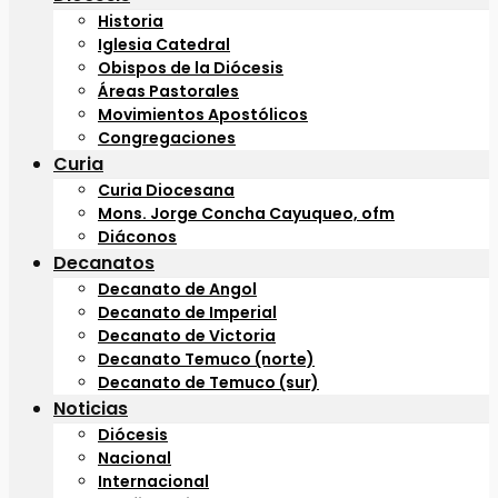
Historia
Iglesia Catedral
Obispos de la Diócesis
Áreas Pastorales
Movimientos Apostólicos
Congregaciones
Curia
Curia Diocesana
Mons. Jorge Concha Cayuqueo, ofm
Diáconos
Decanatos
Decanato de Angol
Decanato de Imperial
Decanato de Victoria
Decanato Temuco (norte)
Decanato de Temuco (sur)
Noticias
Diócesis
Nacional
Internacional