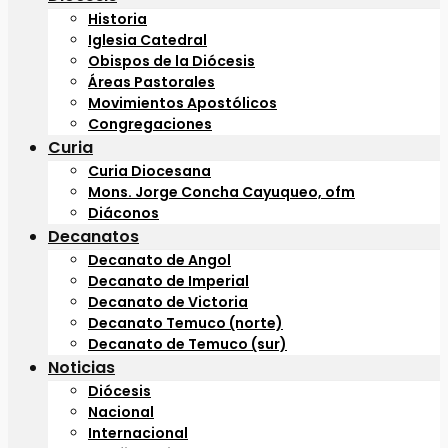
Historia
Iglesia Catedral
Obispos de la Diócesis
Áreas Pastorales
Movimientos Apostólicos
Congregaciones
Curia
Curia Diocesana
Mons. Jorge Concha Cayuqueo, ofm
Diáconos
Decanatos
Decanato de Angol
Decanato de Imperial
Decanato de Victoria
Decanato Temuco (norte)
Decanato de Temuco (sur)
Noticias
Diócesis
Nacional
Internacional