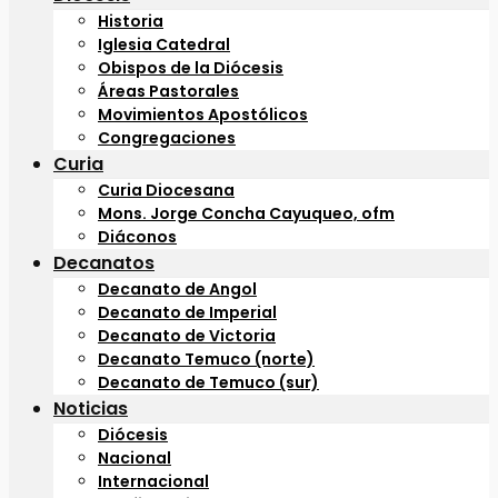
Historia
Iglesia Catedral
Obispos de la Diócesis
Áreas Pastorales
Movimientos Apostólicos
Congregaciones
Curia
Curia Diocesana
Mons. Jorge Concha Cayuqueo, ofm
Diáconos
Decanatos
Decanato de Angol
Decanato de Imperial
Decanato de Victoria
Decanato Temuco (norte)
Decanato de Temuco (sur)
Noticias
Diócesis
Nacional
Internacional