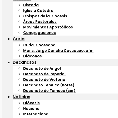
Historia
Iglesia Catedral
Obispos de la Diócesis
Áreas Pastorales
Movimientos Apostólicos
Congregaciones
Curia
Curia Diocesana
Mons. Jorge Concha Cayuqueo, ofm
Diáconos
Decanatos
Decanato de Angol
Decanato de Imperial
Decanato de Victoria
Decanato Temuco (norte)
Decanato de Temuco (sur)
Noticias
Diócesis
Nacional
Internacional