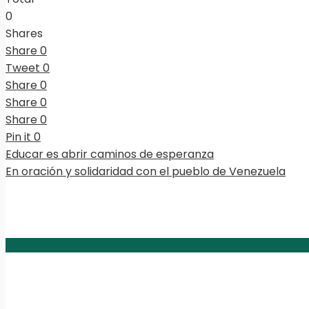
0
Shares
Share
0
Tweet
0
Share
0
Share
0
Share
0
Pin it
0
Educar es abrir caminos de esperanza
En oración y solidaridad con el pueblo de Venezuela