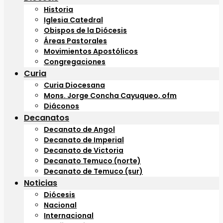
Historia
Iglesia Catedral
Obispos de la Diócesis
Áreas Pastorales
Movimientos Apostólicos
Congregaciones
Curia
Curia Diocesana
Mons. Jorge Concha Cayuqueo, ofm
Diáconos
Decanatos
Decanato de Angol
Decanato de Imperial
Decanato de Victoria
Decanato Temuco (norte)
Decanato de Temuco (sur)
Noticias
Diócesis
Nacional
Internacional