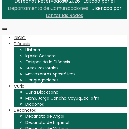
Derechos Reservados© 2026 · Editado por el
Departamento de Comunicaciones
· Diseñado por
Lanzar las Redes
INICIO
Diócesis
Historia
Iglesia Catedral
Obispos de la Diócesis
Áreas Pastorales
Movimientos Apostólicos
Congregaciones
Curia
Curia Diocesana
Mons. Jorge Concha Cayuqueo, ofm
Diáconos
Decanatos
Decanato de Angol
Decanato de Imperial
Decanato de Victoria