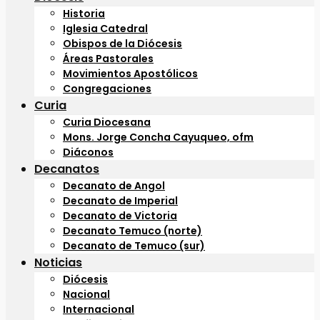
Historia
Iglesia Catedral
Obispos de la Diócesis
Áreas Pastorales
Movimientos Apostólicos
Congregaciones
Curia
Curia Diocesana
Mons. Jorge Concha Cayuqueo, ofm
Diáconos
Decanatos
Decanato de Angol
Decanato de Imperial
Decanato de Victoria
Decanato Temuco (norte)
Decanato de Temuco (sur)
Noticias
Diócesis
Nacional
Internacional