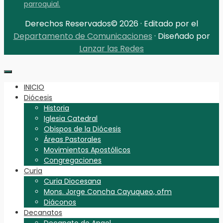
parroquial.
Derechos Reservados© 2026 · Editado por el
Departamento de Comunicaciones
· Diseñado por
Lanzar las Redes
INICIO
Diócesis
Historia
Iglesia Catedral
Obispos de la Diócesis
Áreas Pastorales
Movimientos Apostólicos
Congregaciones
Curia
Curia Diocesana
Mons. Jorge Concha Cayuqueo, ofm
Diáconos
Decanatos
Decanato de Angol