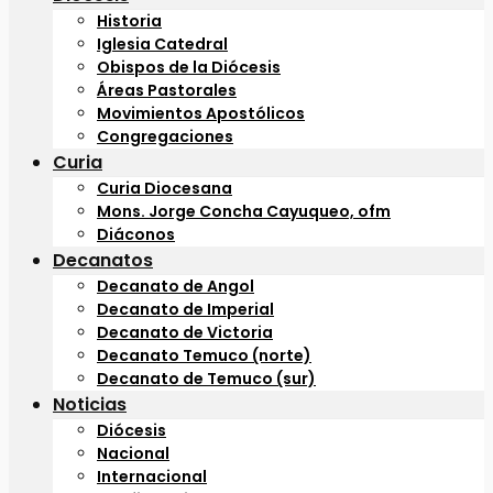
Historia
Iglesia Catedral
Obispos de la Diócesis
Áreas Pastorales
Movimientos Apostólicos
Congregaciones
Curia
Curia Diocesana
Mons. Jorge Concha Cayuqueo, ofm
Diáconos
Decanatos
Decanato de Angol
Decanato de Imperial
Decanato de Victoria
Decanato Temuco (norte)
Decanato de Temuco (sur)
Noticias
Diócesis
Nacional
Internacional