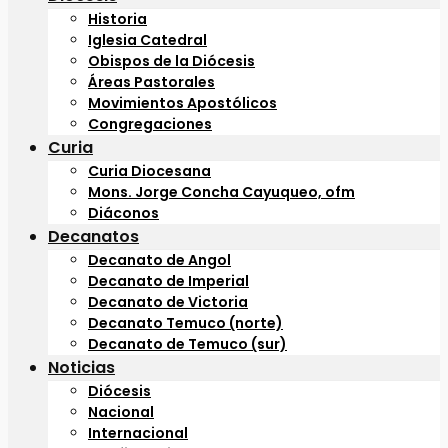
Historia
Iglesia Catedral
Obispos de la Diócesis
Áreas Pastorales
Movimientos Apostólicos
Congregaciones
Curia
Curia Diocesana
Mons. Jorge Concha Cayuqueo, ofm
Diáconos
Decanatos
Decanato de Angol
Decanato de Imperial
Decanato de Victoria
Decanato Temuco (norte)
Decanato de Temuco (sur)
Noticias
Diócesis
Nacional
Internacional