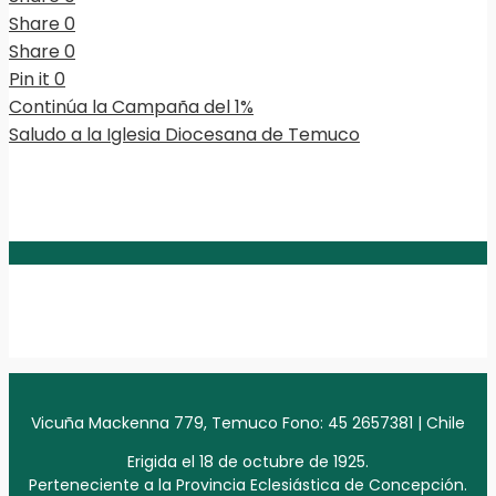
Share
0
Share
0
Pin it
0
Continúa la Campaña del 1%
Saludo a la Iglesia Diocesana de Temuco
Vicuña Mackenna 779, Temuco Fono: 45 2657381 | Chile
Erigida el 18 de octubre de 1925.
Perteneciente a la Provincia Eclesiástica de Concepción.