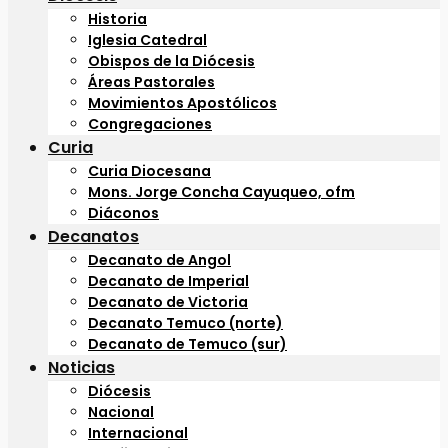
Historia
Iglesia Catedral
Obispos de la Diócesis
Áreas Pastorales
Movimientos Apostólicos
Congregaciones
Curia
Curia Diocesana
Mons. Jorge Concha Cayuqueo, ofm
Diáconos
Decanatos
Decanato de Angol
Decanato de Imperial
Decanato de Victoria
Decanato Temuco (norte)
Decanato de Temuco (sur)
Noticias
Diócesis
Nacional
Internacional