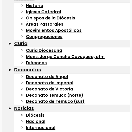
Historia
Iglesia Catedral
Obispos de la Diócesis
Áreas Pastorales
Movimientos Apostólicos
Congregaciones
Curia
Curia Diocesana
Mons. Jorge Concha Cayuqueo, ofm
Diáconos
Decanatos
Decanato de Angol
Decanato de Imperial
Decanato de Victoria
Decanato Temuco (norte)
Decanato de Temuco (sur)
Noticias
Diócesis
Nacional
Internacional