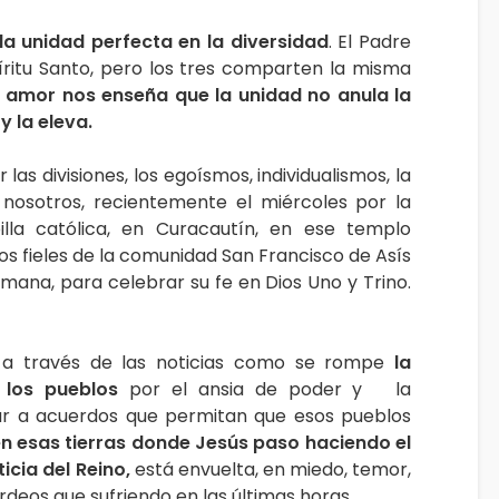
la unidad perfecta en la diversidad
. El Padre
Espíritu Santo, pero los tres comparten la misma
 amor nos enseña que la unidad no anula la
y la eleva.
as divisiones, los egoísmos, individualismos, la
e nosotros, recientemente el miércoles por la
la católica, en Curacautín, en ese templo
los fieles de la comunidad San Francisco de Asís
mana, para celebrar su fe en Dios Uno y Trino.
 a través de las noticias como se rompe
la
 los pueblos
por el ansia de poder y la
gar a acuerdos que permitan que esos pueblos
n esas tierras donde Jesús paso haciendo el
icia del Reino,
está envuelta, en miedo, temor,
deos que sufriendo en las últimas horas.