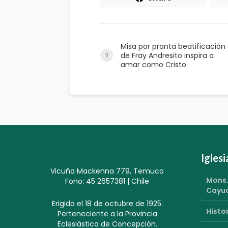
Misa por pronta beatificación
de Fray Andresito inspira a
amar como Cristo
Igles
Vicuña Mackenna 779, Temuco
Mons.
Fono: 45 2657381 | Chile
Cayu
Erigida el 18 de octubre de 1925.
Histor
Perteneciente a la Provincia
Eclesiástica de Concepción.