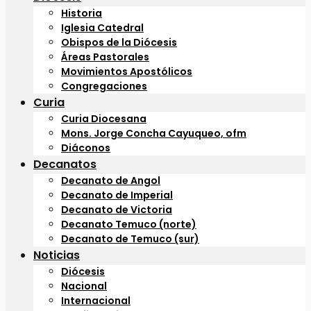
Historia
Iglesia Catedral
Obispos de la Diócesis
Áreas Pastorales
Movimientos Apostólicos
Congregaciones
Curia
Curia Diocesana
Mons. Jorge Concha Cayuqueo, ofm
Diáconos
Decanatos
Decanato de Angol
Decanato de Imperial
Decanato de Victoria
Decanato Temuco (norte)
Decanato de Temuco (sur)
Noticias
Diócesis
Nacional
Internacional