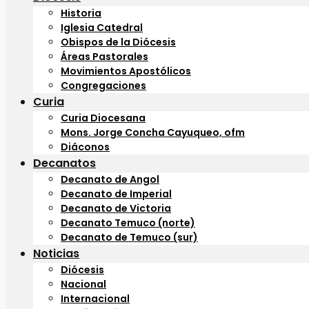
Historia
Iglesia Catedral
Obispos de la Diócesis
Áreas Pastorales
Movimientos Apostólicos
Congregaciones
Curia
Curia Diocesana
Mons. Jorge Concha Cayuqueo, ofm
Diáconos
Decanatos
Decanato de Angol
Decanato de Imperial
Decanato de Victoria
Decanato Temuco (norte)
Decanato de Temuco (sur)
Noticias
Diócesis
Nacional
Internacional