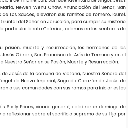
lo II de Pillanlelbún, San Buenaventura de Angol, Jesús
e María, Newen Wenu Chaw, Anunciación del Señor, San
 de Los Sauces, elevaron sus ramitos de romero, laurel,
riunfal del Señor en Jerusalén, para cumplir su misterio
ela particular beato Ceferino, además en los sectores de
 pasión, muerte y resurrección, los hermanos de las
, Jesús Obrero, San Francisco de Asís de Temuco y en el
a Nuestro Señor en su Pasión, Muerte y Resurrección.
 de Jesús de la comuna de Victoria, Nuestra Señora del
cángel de Nueva Imperial, Sagrado Corazón de Jesús de
ron a sus comunidades con sus ramos para iniciar estos
Basly Erices, vicario general, celebraron domingo de
 reflexionar sobre el sacrificio supremo de su Hijo por