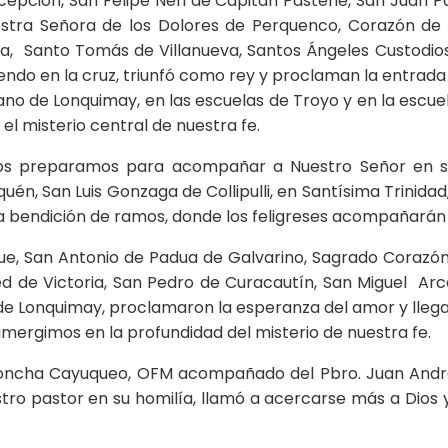
epción, San Felipe Neri de Capitán Pastene, San Juan Pab
uestra Señora de los Dolores de Perquenco, Corazón d
a, Santo Tomás de Villanueva, Santos Ángeles Custodios
ndo en la cruz, triunfó como rey y proclaman la entrada t
lerano de Lonquimay, en las escuelas de Troyo y en la escu
n el misterio central de nuestra fe.
os preparamos para acompañar a Nuestro Señor en su
n, San Luis Gonzaga de Collipulli, en Santísima Trinidad
a bendición de ramos, donde los feligreses acompañarán 
hue, San Antonio de Padua de Galvarino, Sagrado Corazón
 de Victoria, San Pedro de Curacautín, San Miguel Ar
de Lonquimay, proclamaron la esperanza del amor y llega
mergimos en la profundidad del misterio de nuestra fe.
cha Cayuqueo, OFM acompañado del Pbro. Juan Andrés 
 pastor en su homilía, llamó a acercarse más a Dios y a