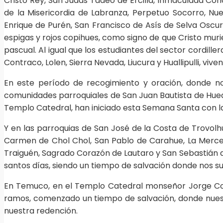
Cristo Rey, San Judas Tadeo de Ercilla, Inmaculada Conc
de la Misericordia de Labranza, Perpetuo Socorro, N
Enrique de Purén, San Francisco de Asís de Selva Oscur
espigas y rojos copihues,
como signo de que Cristo murie
pascual. Al igual que los estudiantes del sector cordil
Contraco, Lolen, Sierra Nevada, Liucura y Huallipulli, vive
En este período de recogimiento y oración, donde n
comunidades parroquiales de San Juan Bautista de Huequé
Templo Catedral, han iniciado esta Semana Santa con l
Y en las parroquias de San José de la Costa de Trovol
Carmen de Chol Chol, San Pablo de Carahue, La Merced
Traiguén, Sagrado Corazón de Lautaro y San Sebastián 
santos días, siendo un tiempo de salvación donde nos su
En Temuco, en el Templo Catedral monseñor Jorge Con
ramos, comenzado un tiempo de salvación, donde nuestro
nuestra redención.