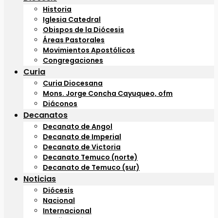
Historia
Iglesia Catedral
Obispos de la Diócesis
Áreas Pastorales
Movimientos Apostólicos
Congregaciones
Curia
Curia Diocesana
Mons. Jorge Concha Cayuqueo, ofm
Diáconos
Decanatos
Decanato de Angol
Decanato de Imperial
Decanato de Victoria
Decanato Temuco (norte)
Decanato de Temuco (sur)
Noticias
Diócesis
Nacional
Internacional