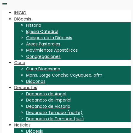
INICIO
Diócesis
Historia
Iglesia Catedral
Obispos de la Diócesis
Áreas Pastorales
Movimientos Apostólicos
Congregaciones
Curia
Curia Diocesana
Mons. Jorge Concha Cayuqueo, ofm
Diáconos
Decanatos
Decanato de Angol
Decanato de Imperial
Decanato de Victoria
Decanato Temuco (norte)
Decanato de Temuco (sur)
Noticias
Diócesis