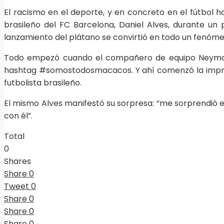
El racismo en el deporte, y en concreto en el fútbol h
brasileño del FC Barcelona, Daniel Alves, durante un p
lanzamiento del plátano se convirtió en todo un fenóme
Todo empezó cuando el compañero de equipo Neymar, s
hashtag #somostodosmacacos. Y ahí comenzó la improvi
futbolista brasileño.
El mismo Alves manifestó su sorpresa: “me sorprendió e
con él”.
Total
0
Shares
Share
0
Tweet
0
Share
0
Share
0
Share
0