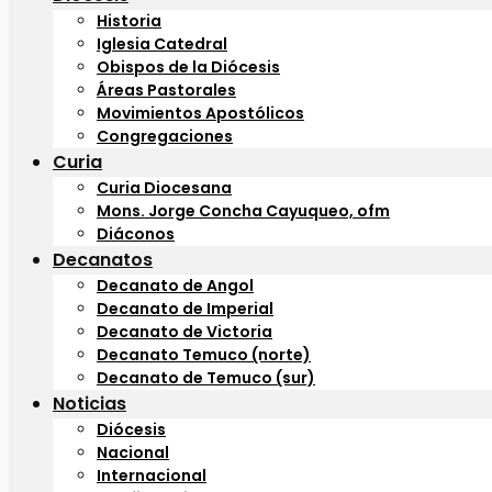
Historia
Iglesia Catedral
Obispos de la Diócesis
Áreas Pastorales
Movimientos Apostólicos
Congregaciones
Curia
Curia Diocesana
Mons. Jorge Concha Cayuqueo, ofm
Diáconos
Decanatos
Decanato de Angol
Decanato de Imperial
Decanato de Victoria
Decanato Temuco (norte)
Decanato de Temuco (sur)
Noticias
Diócesis
Nacional
Internacional