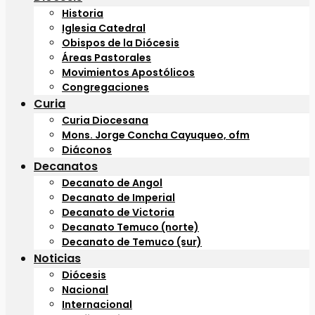
Historia
Iglesia Catedral
Obispos de la Diócesis
Áreas Pastorales
Movimientos Apostólicos
Congregaciones
Curia
Curia Diocesana
Mons. Jorge Concha Cayuqueo, ofm
Diáconos
Decanatos
Decanato de Angol
Decanato de Imperial
Decanato de Victoria
Decanato Temuco (norte)
Decanato de Temuco (sur)
Noticias
Diócesis
Nacional
Internacional