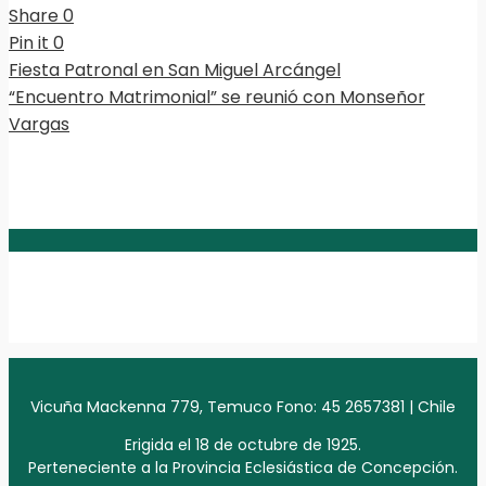
Share
0
Pin it
0
Fiesta Patronal en San Miguel Arcángel
“Encuentro Matrimonial” se reunió con Monseñor
Vargas
Vicuña Mackenna 779, Temuco Fono: 45 2657381 | Chile
Erigida el 18 de octubre de 1925.
Perteneciente a la Provincia Eclesiástica de Concepción.