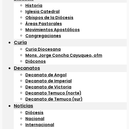
Historia
Iglesia Catedral
Obispos de la Diócesis
Áreas Pastorales
Movimientos Apostólicos
Congregaciones
Curia
Curia Diocesana
Mons. Jorge Concha Cayuqueo, ofm
Diáconos
Decanatos
Decanato de Angol
Decanato de Imperial
Decanato de Victoria
Decanato Temuco (norte)
Decanato de Temuco (sur)
Noticias
Diócesis
Nacional
Internacional