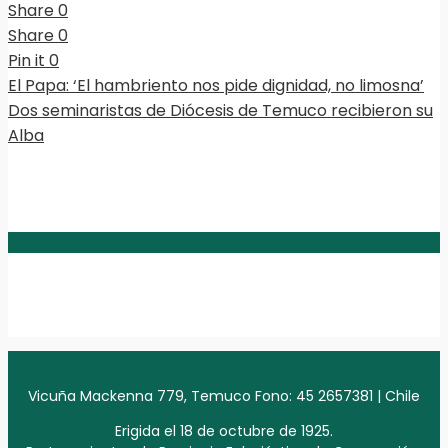
Share
0
Share
0
Pin it
0
El Papa: ‘El hambriento nos pide dignidad, no limosna’
Dos seminaristas de Diócesis de Temuco recibieron su
Alba
Vicuña Mackenna 779, Temuco Fono: 45 2657381 | Chile
Erigida el 18 de octubre de 1925.