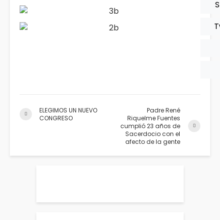
S
T
ELEGIMOS UN NUEVO
Padre René
CONGRESO
Riquelme Fuentes
cumplió 23 años de
Sacerdocio con el
afecto de la gente