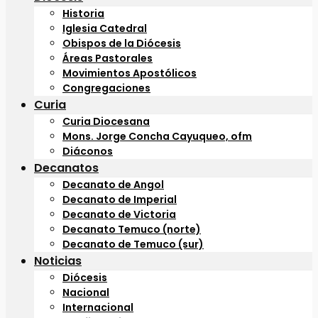
Historia
Iglesia Catedral
Obispos de la Diócesis
Áreas Pastorales
Movimientos Apostólicos
Congregaciones
Curia
Curia Diocesana
Mons. Jorge Concha Cayuqueo, ofm
Diáconos
Decanatos
Decanato de Angol
Decanato de Imperial
Decanato de Victoria
Decanato Temuco (norte)
Decanato de Temuco (sur)
Noticias
Diócesis
Nacional
Internacional