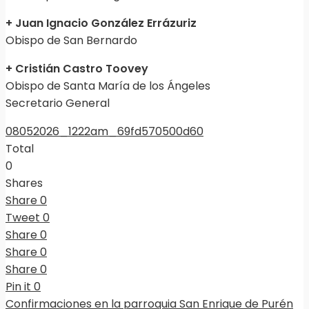
+ Juan Ignacio González Errázuriz
Obispo de San Bernardo
+ Cristián Castro Toovey
Obispo de Santa María de los Ángeles
Secretario General
08052026_1222am_69fd570500d60
Total
0
Shares
Share
0
Tweet
0
Share
0
Share
0
Share
0
Pin it
0
Confirmaciones en la parroquia San Enrique de Purén