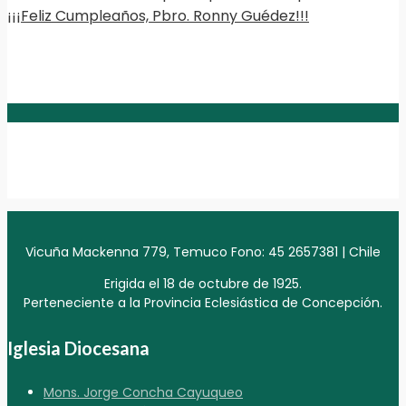
¡¡¡Feliz Cumpleaños, Pbro. Ronny Guédez!!!
Vicuña Mackenna 779, Temuco Fono: 45 2657381 | Chile
Erigida el 18 de octubre de 1925.
Perteneciente a la Provincia Eclesiástica de Concepción.
Iglesia Diocesana
Mons. Jorge Concha Cayuqueo