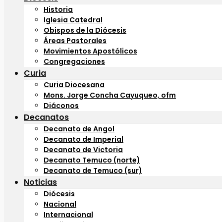
Historia
Iglesia Catedral
Obispos de la Diócesis
Áreas Pastorales
Movimientos Apostólicos
Congregaciones
Curia
Curia Diocesana
Mons. Jorge Concha Cayuqueo, ofm
Diáconos
Decanatos
Decanato de Angol
Decanato de Imperial
Decanato de Victoria
Decanato Temuco (norte)
Decanato de Temuco (sur)
Noticias
Diócesis
Nacional
Internacional