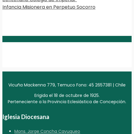
Infancia Misionera en Perpetuo Socorro
Vicuña Mackenna 779, Temuco Fono: 45 2657381 | Chile
Erigida el 18 de octubre de 1925.
Perteneciente a la Provincia Eclesiástica de Concepción.
Iglesia Diocesana
Mons. Jorge Concha Cayuqueo