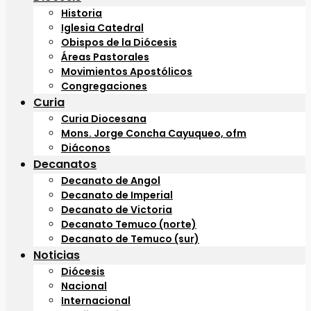
Historia
Iglesia Catedral
Obispos de la Diócesis
Áreas Pastorales
Movimientos Apostólicos
Congregaciones
Curia
Curia Diocesana
Mons. Jorge Concha Cayuqueo, ofm
Diáconos
Decanatos
Decanato de Angol
Decanato de Imperial
Decanato de Victoria
Decanato Temuco (norte)
Decanato de Temuco (sur)
Noticias
Diócesis
Nacional
Internacional