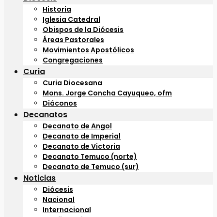
Historia
Iglesia Catedral
Obispos de la Diócesis
Áreas Pastorales
Movimientos Apostólicos
Congregaciones
Curia
Curia Diocesana
Mons. Jorge Concha Cayuqueo, ofm
Diáconos
Decanatos
Decanato de Angol
Decanato de Imperial
Decanato de Victoria
Decanato Temuco (norte)
Decanato de Temuco (sur)
Noticias
Diócesis
Nacional
Internacional