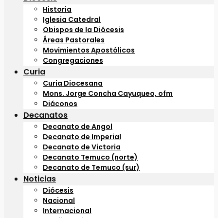
Historia
Iglesia Catedral
Obispos de la Diócesis
Áreas Pastorales
Movimientos Apostólicos
Congregaciones
Curia
Curia Diocesana
Mons. Jorge Concha Cayuqueo, ofm
Diáconos
Decanatos
Decanato de Angol
Decanato de Imperial
Decanato de Victoria
Decanato Temuco (norte)
Decanato de Temuco (sur)
Noticias
Diócesis
Nacional
Internacional