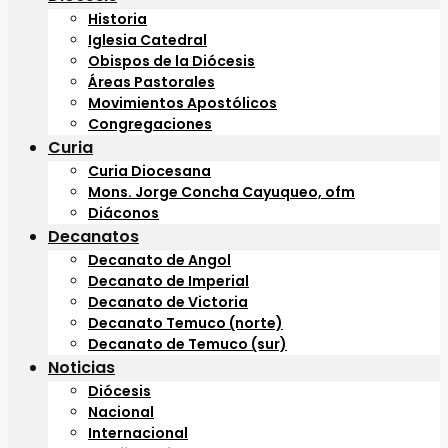
Historia
Iglesia Catedral
Obispos de la Diócesis
Áreas Pastorales
Movimientos Apostólicos
Congregaciones
Curia
Curia Diocesana
Mons. Jorge Concha Cayuqueo, ofm
Diáconos
Decanatos
Decanato de Angol
Decanato de Imperial
Decanato de Victoria
Decanato Temuco (norte)
Decanato de Temuco (sur)
Noticias
Diócesis
Nacional
Internacional