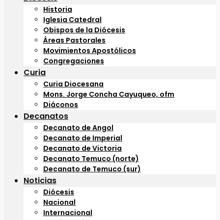
Historia
Iglesia Catedral
Obispos de la Diócesis
Áreas Pastorales
Movimientos Apostólicos
Congregaciones
Curia
Curia Diocesana
Mons. Jorge Concha Cayuqueo, ofm
Diáconos
Decanatos
Decanato de Angol
Decanato de Imperial
Decanato de Victoria
Decanato Temuco (norte)
Decanato de Temuco (sur)
Noticias
Diócesis
Nacional
Internacional