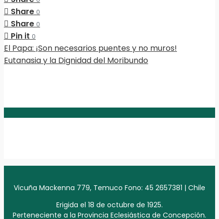
Share
0
Share
0
Pin it
0
El Papa: ¡Son necesarios puentes y no muros!
Eutanasia y la Dignidad del Moribundo
Vicuña Mackenna 779, Temuco Fono: 45 2657381 | Chile
Erigida el 18 de octubre de 1925.
Perteneciente a la Provincia Eclesiástica de Concepción.