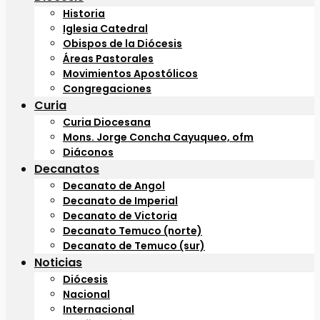
Historia
Iglesia Catedral
Obispos de la Diócesis
Áreas Pastorales
Movimientos Apostólicos
Congregaciones
Curia
Curia Diocesana
Mons. Jorge Concha Cayuqueo, ofm
Diáconos
Decanatos
Decanato de Angol
Decanato de Imperial
Decanato de Victoria
Decanato Temuco (norte)
Decanato de Temuco (sur)
Noticias
Diócesis
Nacional
Internacional