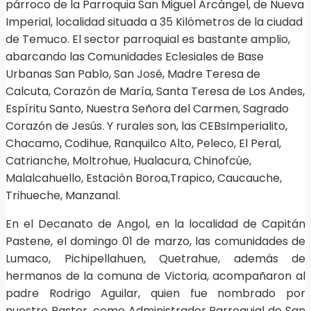
párroco de la Parroquia San Miguel Arcángel, de Nueva
Imperial, localidad situada a 35 Kilómetros de la ciudad
de Temuco. El sector parroquial es bastante amplio,
abarcando las Comunidades Eclesiales de Base
Urbanas San Pablo, San José, Madre Teresa de
Calcuta, Corazón de María, Santa Teresa de Los Andes,
Espíritu Santo, Nuestra Señora del Carmen, Sagrado
Corazón de Jesús. Y rurales son, las CEBsImperialito,
Chacamo, Codihue, Ranquilco Alto, Peleco, El Peral,
Catrianche, Moltrohue, Hualacura, Chinofcúe,
Malalcahuello, Estación Boroa,Trapico, Caucauche,
Trihueche, Manzanal.
En el Decanato de Angol, en la localidad de Capitán
Pastene, el domingo 01 de marzo, las comunidades de
Lumaco, Pichipellahuen, Quetrahue, además de
hermanos de la comuna de Victoria, acompañaron al
padre Rodrigo Aguilar, quien fue nombrado por
nuestro Pastor, como Administrador Parroquial de San