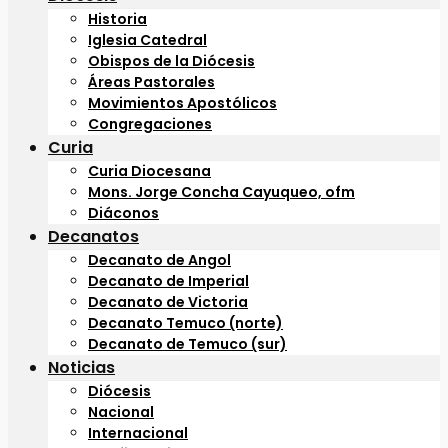
Historia
Iglesia Catedral
Obispos de la Diócesis
Áreas Pastorales
Movimientos Apostólicos
Congregaciones
Curia
Curia Diocesana
Mons. Jorge Concha Cayuqueo, ofm
Diáconos
Decanatos
Decanato de Angol
Decanato de Imperial
Decanato de Victoria
Decanato Temuco (norte)
Decanato de Temuco (sur)
Noticias
Diócesis
Nacional
Internacional