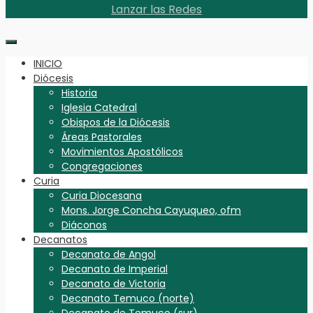
Lanzar las Redes
INICIO
Diócesis
Historia
Iglesia Catedral
Obispos de la Diócesis
Áreas Pastorales
Movimientos Apostólicos
Congregaciones
Curia
Curia Diocesana
Mons. Jorge Concha Cayuqueo, ofm
Diáconos
Decanatos
Decanato de Angol
Decanato de Imperial
Decanato de Victoria
Decanato Temuco (norte)
Decanato de Temuco (sur)