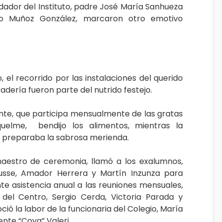
undador del Instituto, padre José María Sanhueza
io Muñoz González, marcaron otro emotivo
, el recorrido por las instalaciones del querido
dería fueron parte del nutrido festejo.
cente, que participa mensualmente de las gratas
iquelme, bendijo los alimentos, mientras la
o, preparaba la sabrosa merienda.
 maestro de ceremonia, llamó a los exalumnos,
eusse, Amador Herrera y Martín Inzunza para
te asistencia anual a las reuniones mensuales,
 del Centro, Sergio Cerda, Victoria Parada y
ió la labor de la funcionaria del Colegio, María
ente “Coya” Valeri .