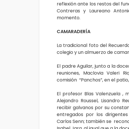
reflexión ante los restos del f
Contreras y Laureano Anton
momento.
CAMARADERÍA
La tradicional foto del Recuerdo
colegio y un almuerzo de camara
El padre Aguilar, junto a la do
reuniones, Maclovia Valeri R
comisión “Panchos”, en el pati
El profesor Blas Valenzuela ,
Alejandro Roussel, Lisandro R
recibir galvanos por su constan
entregados por los dirigentes
Carlos Senn; también se reconoc
Isabel Jara, al igual que a la doc