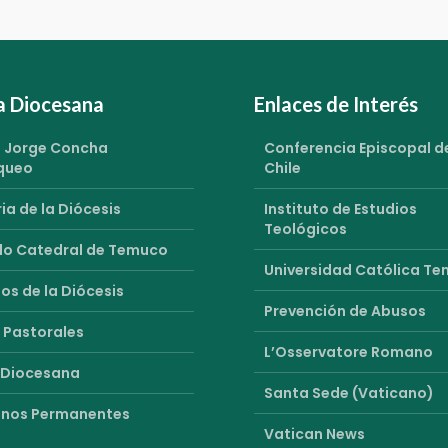
ia Diocesana
Enlaces de Interés
 Jorge Concha
Conferencia Episcopal d
queo
Chile
ia de la Diócesis
Instituto de Estudios
Teológicos
o Catedral de Temuco
Universidad Católica T
os de la Diócesis
Prevención de Abusos
 Pastorales
L’Osservatore Romano
 Diocesana
Santa Sede (Vaticano)
nos Permanentes
Vatican News