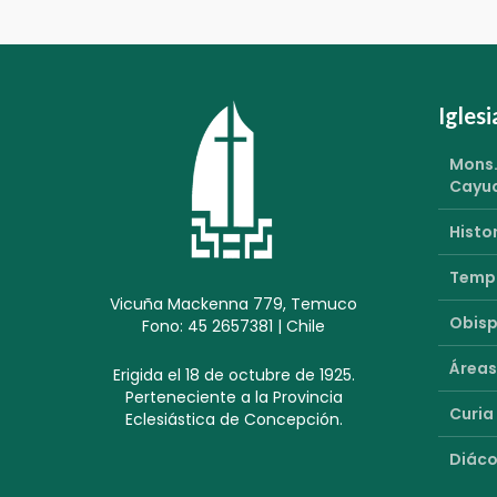
Igles
Mons.
Cayu
Histor
Templ
Vicuña Mackenna 779, Temuco
Obisp
Fono: 45 2657381 | Chile
Áreas
Erigida el 18 de octubre de 1925.
Perteneciente a la Provincia
Curia
Eclesiástica de Concepción.
Diáco