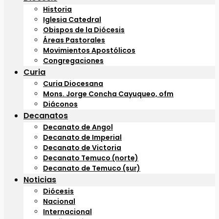
Historia
Iglesia Catedral
Obispos de la Diócesis
Áreas Pastorales
Movimientos Apostólicos
Congregaciones
Curia
Curia Diocesana
Mons. Jorge Concha Cayuqueo, ofm
Diáconos
Decanatos
Decanato de Angol
Decanato de Imperial
Decanato de Victoria
Decanato Temuco (norte)
Decanato de Temuco (sur)
Noticias
Diócesis
Nacional
Internacional